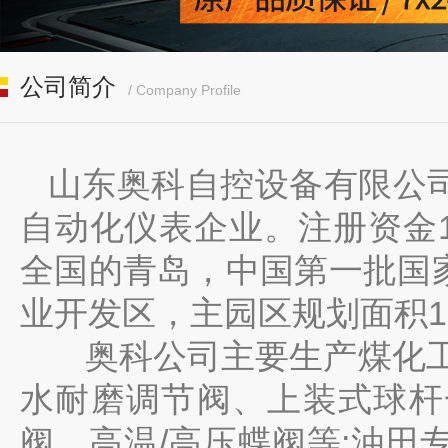
公司简介
/ Company Profile
山东奥科自控设备有限公
自动化仪表企业。注册资金
全国的青岛，中国第一批国
1
业开发区，主园区规划面积
奥科公司主要生产煤化
水耐磨调节阀、上装式球杆
/
;
阀、高温
高压蝶阀等
油田