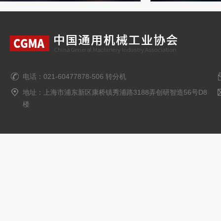
电话：021-60477878-506 转分机
地址：上海市浦东新区康桥镇秀浦路3188弄创研智造56号D8
楼