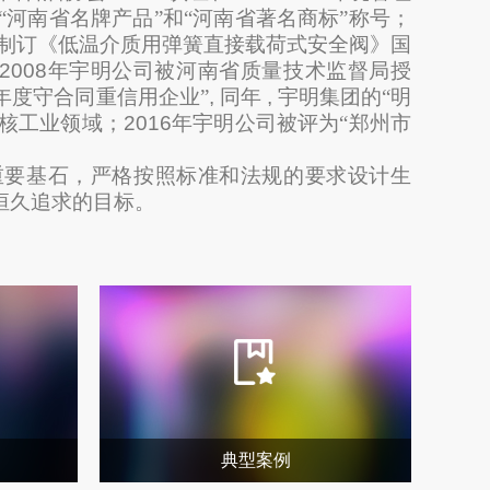
“河南省名牌产品”和“河南省著名商标”称号；
制订
《低温介质用弹簧直接载荷式安全阀》
国
2008
年宇明公司被河南省质量技术监督局授
年度守合同重信用企业”
,
同年
,
宇明集团的“明
核工业领域；
2016
年宇明公司被评为“郑州市
重要基石，严格按照标准和法规的要求设计生
恒久追求的目标。
典型案例