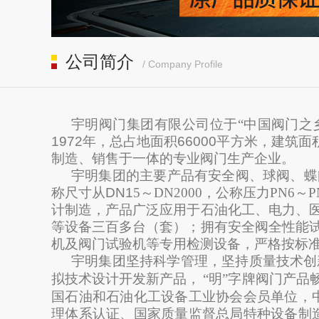
公司简介
/ Company Profile
宇明阀门集团有限公司位于“中国阀门之
1972
年，总占地面积
66000
平方米，建筑面
制造、销售于一体的专业阀门生产企业。
宇明集团的主要产品有安全阀、球阀、蝶
称尺寸从
DN1
5
～DN2000，公称压力PN6
计制造，
产品广泛应用于石油化工、电力、
等设备三百多台（套）；拥有安全阀全性能
机及阀门试验机等专用检测设备，严格按标
宇明集团坚持科学管理，坚持质量技术创
拟技术设计开发新产品，
“明”字牌阀门产
国石油和石油化工设备工业协会会员单位，
理体系认证、国家质量监督总局特种设备制