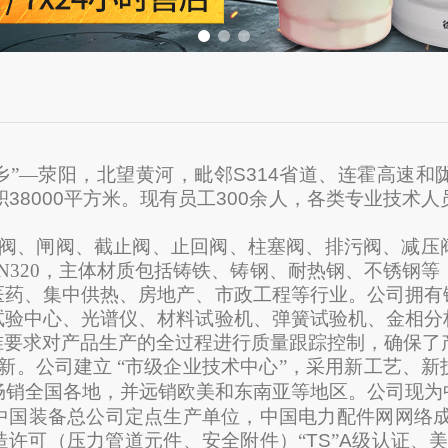
乡”—荥阳，北望黄河，毗邻
S314
省道、连霍高速和
积
38000
平方米。现有员工
300
余人，各类专业技术人
阀、闸阀、截止阀、止回阀、柱塞阀、排污阀、减压
～PN320，主体材质包括铸铁、铸钢、耐热钢、不锈钢等，
医药、集中供热、房地产、市政工程等行业。公司拥有
试验中心、光谱仪、材料试验机、弹簧试验机、金相分
准要求对产品生产的全过程进行质量跟踪控制，确保了
新。公司建立
“市级企业技术中心”，
采用新工艺、新
品畅销全国各地，并远销欧美和东南亚等地区。公司现
中国装备总公司定点生产单位，中国电力配件网网络
造许可（压力管道元件、安全附件）“
TS
”
A
级认证、