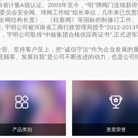
南省计量
A
级认证。
2003
年至今，“明”牌阀门连续获得
术委员会安全阀、球阀工作组”组长单位，几年来已负责
全阀结构长度》、《柱塞阀》等国标的制修订工作。
月
,
宇明公司被河南省工商行政管理局授予“
2012-2013
月，宇明公司取得“中核集团合格供应商证书”
,
正式进军
营、坚持客户至上，把“诚信守法”作为企业发展的
意顾客、发展自我”是公司不断改进的动力，也是公司
产品类别
资质荣誉