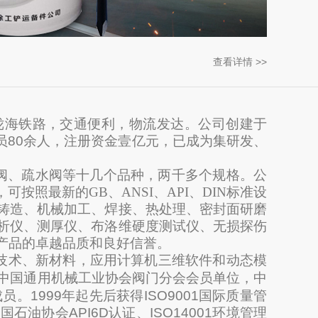
查看详情 >>
陇海铁路，交通便利，物流发达。公司创建于
员
80
余人，注册资金壹亿元，已成为集研发、
阀、疏水阀等十几个品种，两千多个规
格。
公
可按照最新的GB、ANSI、API、DIN标准设
铸造、机械加工、焊接、热处理、密封面研磨
析仪、测厚仪、布洛维硬度测试仪、无损探伤
产品的卓越品质和良好信誉。
技术、新材料，
应用计算机三维软件和动态模
为中国通用机械工业协会阀门分会会员单位，中
成员。
1999
年起先后获得
ISO9001
国际质量管
美国石油协会
API6D
认证、
ISO14001
环境管理