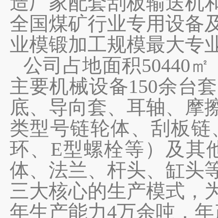
造厂家
配套刮板输送机
全国煤矿行业专用设备
业模锻加工规模最大专
公司占地面积
50440
㎡
主要机械设备
150余
底、导向套、耳轴、摩
类型号链轮体、刮板链
环、
E型螺栓等）及其
体、法兰、杆头、缸头
三大核心的生产模式，
年生产能力
4万
余
吨，年