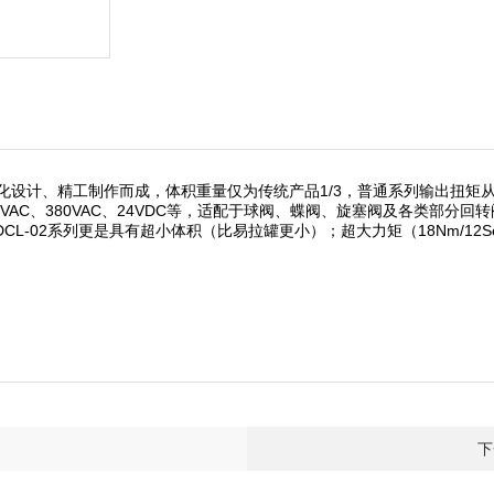
计、精工制作而成，体积重量仅为传统产品1/3，普通系列输出扭矩从18N
C、110VAC、380VAC、24VDC等，适配于球阀、蝶阀、旋塞阀及各类
L-02系列更是具有超小体积（比易拉罐更小）；超大力矩（18Nm/12
下