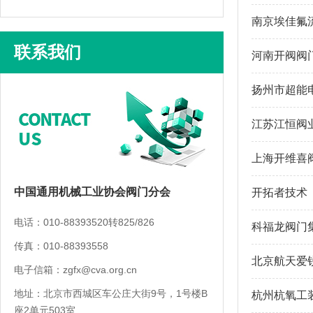
南京埃佳氟
联系我们
河南开阀阀
扬州市超能
江苏江恒阀
上海开维喜
中国通用机械工业协会阀门分会
开拓者技术
电话：010-88393520转825/826
科福龙阀门
传真：010-88393558
北京航天爱
电子信箱：zgfx@cva.org.cn
地址：北京市西城区车公庄大街9号，1号楼B
杭州杭氧工
座2单元503室